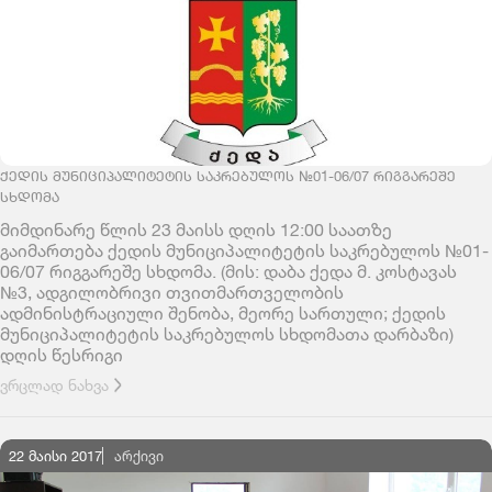
ᲥᲔᲓᲘᲡ ᲛᲣᲜᲘᲪᲘᲞᲐᲚᲘᲢᲔᲢᲘᲡ ᲡᲐᲙᲠᲔᲑᲣᲚᲝᲡ №01-06/07 ᲠᲘᲒᲒᲐᲠᲔᲨᲔ
ᲡᲮᲓᲝᲛᲐ
მიმდინარე წლის 23 მაისს დღის 12:00 საათზე
გაიმართება ქედის მუნიციპალიტეტის საკრებულოს №01-
06/07 რიგგარეშე სხდომა. (მის: დაბა ქედა მ. კოსტავას
№3, ადგილობრივი თვითმართველობის
ადმინისტრაციული შენობა, მეორე სართული; ქედის
მუნიციპალიტეტის საკრებულოს სხდომათა დარბაზი)
დღის წესრიგი
ვრცლად ნახვა
22 მაისი 2017
ᲐᲠᲥᲘᲕᲘ