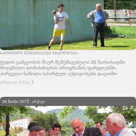
ᲡᲞᲝᲠᲢᲣᲚᲘ ᲨᲔᲯᲘᲑᲠᲔᲑᲔᲑᲘ ᲒᲠᲫᲔᲚᲓᲔᲑᲐ
ქედის გამგეობის მიერ შემუშავებული 26 მაისისადმი
მიღვნილი ღონისძიების პროგრამის ფარგლებში,
პირველი ნაწილი სპორტულ აქტივობებს დაეთმო.
ვრცლად ნახვა
26 მაისი 2017
ᲐᲠᲥᲘᲕᲘ