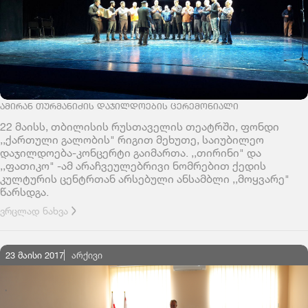
ᲐᲛᲘᲠᲐᲜ ᲗᲣᲠᲛᲐᲜᲘᲫᲘᲡ ᲓᲐᲯᲘᲚᲓᲝᲔᲑᲘᲡ ᲪᲔᲠᲔᲛᲝᲜᲘᲐᲚᲘ
22 მაისს, თბილისის რუსთაველის თეატრში, ფონდი
,,ქართული გალობის" რიგით მეხუთე, საიუბილეო
დაჯილდოება-კონცერტი გაიმართა. ,,თირინი" და
,,ფათიკო" -ამ არაჩვეულებრივი ნომრებით ქედის
კულტურის ცენტრთან არსებული ანსამბლი ,,მოყვარე"
წარსდგა.
ვრცლად ნახვა
23 მაისი 2017
ᲐᲠᲥᲘᲕᲘ