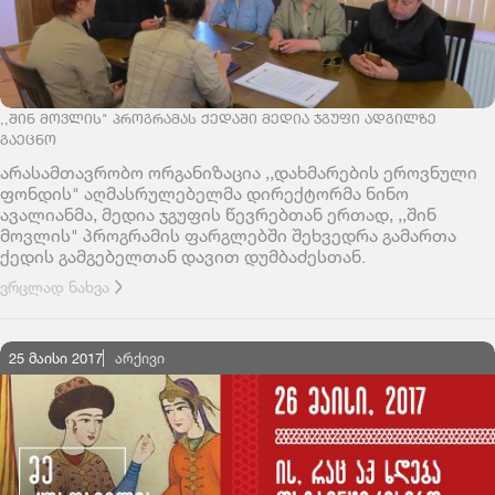
,,ᲨᲘᲜ ᲛᲝᲕᲚᲘᲡ" ᲞᲠᲝᲒᲠᲐᲛᲐᲡ ᲥᲔᲓᲐᲨᲘ ᲛᲔᲓᲘᲐ ᲯᲒᲣᲤᲘ ᲐᲓᲒᲘᲚᲖᲔ
ᲒᲐᲔᲪᲜᲝ
არასამთავრობო ორგანიზაცია ,,დახმარების ეროვნული
ფონდის" აღმასრულებელმა დირექტორმა ნინო
ავალიანმა, მედია ჯგუფის წევრებთან ერთად, ,,შინ
მოვლის" პროგრამის ფარგლებში შეხვედრა გამართა
ქედის გამგებელთან დავით დუმბაძესთან.
ვრცლად ნახვა
25 მაისი 2017
ᲐᲠᲥᲘᲕᲘ