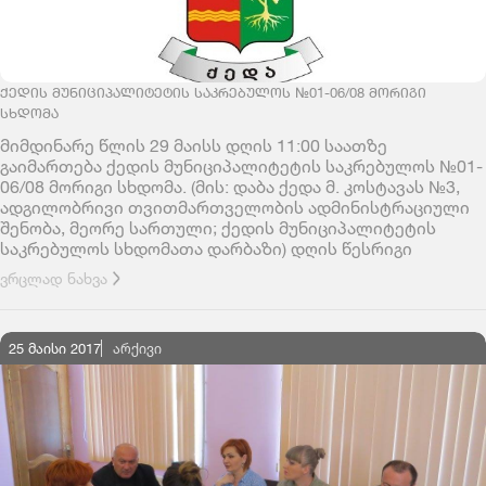
ᲥᲔᲓᲘᲡ ᲛᲣᲜᲘᲪᲘᲞᲐᲚᲘᲢᲔᲢᲘᲡ ᲡᲐᲙᲠᲔᲑᲣᲚᲝᲡ №01-06/08 ᲛᲝᲠᲘᲒᲘ
ᲡᲮᲓᲝᲛᲐ
მიმდინარე წლის 29 მაისს დღის 11:00 საათზე
გაიმართება ქედის მუნიციპალიტეტის საკრებულოს №01-
06/08 მორიგი სხდომა. (მის: დაბა ქედა მ. კოსტავას №3,
ადგილობრივი თვითმართველობის ადმინისტრაციული
შენობა, მეორე სართული; ქედის მუნიციპალიტეტის
საკრებულოს სხდომათა დარბაზი) დღის წესრიგი
ვრცლად ნახვა
25 მაისი 2017
ᲐᲠᲥᲘᲕᲘ