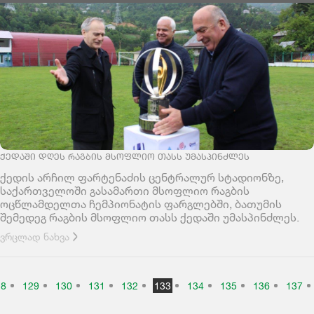
ᲥᲔᲓᲐᲨᲘ ᲓᲦᲔᲡ ᲠᲐᲒᲑᲘᲡ ᲛᲡᲝᲤᲚᲘᲝ ᲗᲐᲡᲡ ᲣᲛᲐᲡᲞᲘᲜᲫᲚᲔᲡ
ქედის არჩილ ფარტენაძის ცენტრალურ სტადიონზე,
საქართველოში გასამართი მსოფლიო რაგბის
ოცწლამდელთა ჩემპიონატის ფარგლებში, ბათუმის
შემედეგ რაგბის მსოფლიო თასს ქედაში უმასპინძლეს.
ვრცლად ნახვა
28
129
130
131
132
133
134
135
136
137