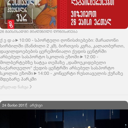
26 ᲛᲐᲘᲡᲘᲡᲐᲓᲛᲘ ᲛᲘᲫᲦᲕᲜᲘᲚᲘ ᲦᲝᲜᲘᲡᲫᲘᲔᲑᲐ
ქ ე დ ა►10:00 - სპორტული ღონისძიებები: მარათონი
სირბილში (მანძილი 2 კმ), ბირთვის კვრა, კალათბურთი,
დაჯილდოებების ცერემონიალი ქედის ცენტრში
არსებულ სასპორტო სკოლის ეზოში►12:00 -
მოლბერტებზე ხატვა თემაზე „დამოუკიდებელი
საქართველო“ ქედის ცენტრში არსებულ სასპორტო
სკოლის ეზოში►14:00 - კონცერტი რუსთაველის ქუჩაზე
მდებარე პარკში
ვრცლად ნახვა
24 მაისი 2017
ᲐᲠᲥᲘᲕᲘ