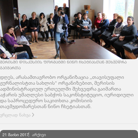
ᲛᲔᲠᲘᲡᲨᲘ ᲓᲘᲡᲙᲣᲡᲘᲘᲡ ᲤᲝᲠᲛᲐᲢᲨᲘ ᲜᲘᲜᲝ ᲩᲮᲔᲢᲘᲐᲡᲗᲐᲜ ᲨᲔᲮᲕᲔᲓᲠᲐ
ᲒᲐᲘᲛᲐᲠᲗᲐ
დღეს, არასამთავრობო ორგანიზაცია ,,თავისუფალი
ჟურნალისტთა სახლის" ორგანიზებით, მერისის
ადმინისტრაციულ ერთეულში შეხვედრა გაიმართა
აჭარის უმაღლესი საბჭოს საკონსტიტუციო, იურიდიული
და საპროცედურო საკითხთა კომისიის
თავმჯდომარესთან ნინო ჩხეტიასთან.
ვრცლად ნახვა
21 მაისი 2017
ᲐᲠᲥᲘᲕᲘ