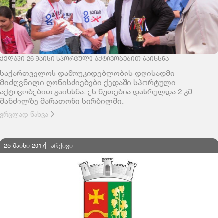
ᲥᲔᲓᲐᲨᲘ 26 ᲛᲐᲘᲡᲘ ᲡᲞᲝᲠᲢᲣᲚᲘ ᲐᲥᲢᲘᲕᲝᲑᲔᲑᲘᲗ ᲒᲐᲘᲮᲡᲜᲐ
საქართველოს დამოუკიდებლობის დღისადმი
მიძღვნილი ღონისძიებები ქედაში სპორტული
აქტივობებით გაიხსნა. ეს წუთებია დასრულდა 2 კმ
მანძილზე მარათონი სირბილში.
ვრცლად ნახვა
25 მაისი 2017
ᲐᲠᲥᲘᲕᲘ