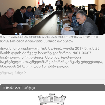
ᲥᲔᲓᲘᲡ ᲛᲣᲜᲘᲪᲘᲞᲐᲚᲘᲢᲔᲢᲘᲡ ᲡᲐᲙᲠᲔᲑᲣᲚᲝᲨᲘ ᲛᲘᲛᲓᲘᲜᲐᲠᲔ ᲬᲚᲘᲡ 23
ᲛᲐᲘᲡᲡ N01-06/07 ᲠᲘᲒᲒᲐᲠᲔᲨᲔ ᲡᲮᲓᲝᲛᲐ ᲒᲐᲘᲛᲐᲠᲗᲐ
ქედის მუნიციპალიტეტის საკრებულოში 2017 წლის 23
მაისს დღის პირველ საათზე გაიმართა №01-06/07
საკრებულოს რიგგარეშე სხდომა, რომელსაც
საკრებულოს თავმჯდომარე ამირან ცინცაძე უძღვებოდა,
სხდომას 24 წევრიდან 15 ესწრებოდა.
ვრცლად ნახვა
23 მაისი 2017
ᲐᲠᲥᲘᲕᲘ