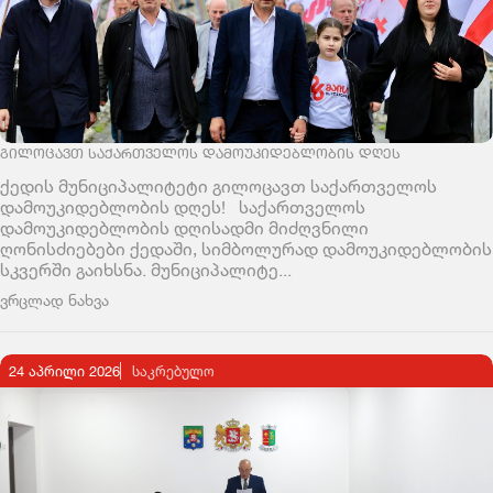
ᲒᲘᲚᲝᲪᲐᲕᲗ ᲡᲐᲥᲐᲠᲗᲕᲔᲚᲝᲡ ᲓᲐᲛᲝᲣᲙᲘᲓᲔᲑᲚᲝᲑᲘᲡ ᲓᲦᲔᲡ
ქედის მუნიციპალიტეტი გილოცავთ საქართველოს
დამოუკიდებლობის დღეს! საქართველოს
დამოუკიდებლობის დღისადმი მიძღვნილი
ღონისძიებები ქედაში, სიმბოლურად დამოუკიდებლობის
სკვერში გაიხსნა. მუნიციპალიტე...
ვრცლად ნახვა
24 აპრილი 2026
ᲡᲐᲙᲠᲔᲑᲣᲚᲝ