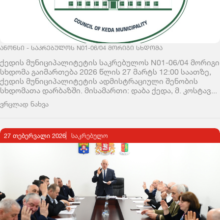
ᲐᲜᲝᲜᲡᲘ - ᲡᲐᲙᲠᲔᲑᲣᲚᲝᲡ N01-06/04 ᲛᲝᲠᲘᲒᲘ ᲡᲮᲓᲝᲛᲐ
ქედის მუნიციპალიტეტის საკრებულოს N01-06/04 მორიგი
სხდომა გაიმართება 2026 წლის 27 მარტს 12:00 საათზე,
ქედის მუნიციპალიტეტის ადმისტრაციული შენობის
სხდომათა დარბაზში. მისამართი: დაბა ქედა, მ. კოსტავ...
ვრცლად ნახვა
27 თებერვალი 2026
ᲡᲐᲙᲠᲔᲑᲣᲚᲝ