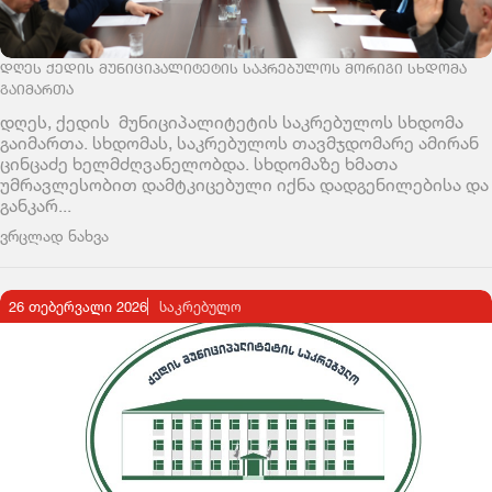
ᲓᲦᲔᲡ ᲥᲔᲓᲘᲡ ᲛᲣᲜᲘᲪᲘᲞᲐᲚᲘᲢᲔᲢᲘᲡ ᲡᲐᲙᲠᲔᲑᲣᲚᲝᲡ ᲛᲝᲠᲘᲒᲘ ᲡᲮᲓᲝᲛᲐ
ᲒᲐᲘᲛᲐᲠᲗᲐ
დღეს, ქედის მუნიციპალიტეტის საკრებულოს სხდომა
გაიმართა. სხდომას, საკრებულოს თავმჯდომარე ამირან
ცინცაძე ხელმძღვანელობდა. სხდომაზე ხმათა
უმრავლესობით დამტკიცებული იქნა დადგენილებისა და
განკარ...
ვრცლად ნახვა
26 თებერვალი 2026
ᲡᲐᲙᲠᲔᲑᲣᲚᲝ