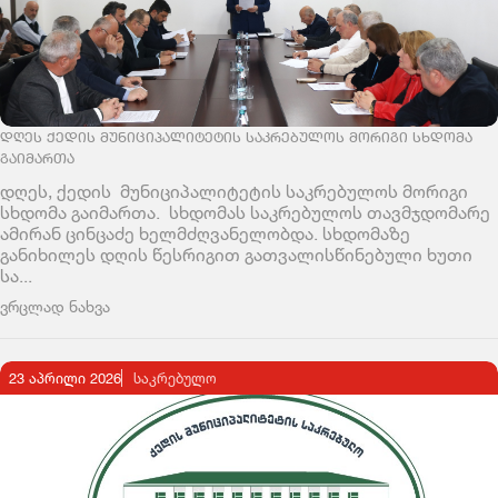
ᲓᲦᲔᲡ ᲥᲔᲓᲘᲡ ᲛᲣᲜᲘᲪᲘᲞᲐᲚᲘᲢᲔᲢᲘᲡ ᲡᲐᲙᲠᲔᲑᲣᲚᲝᲡ ᲛᲝᲠᲘᲒᲘ ᲡᲮᲓᲝᲛᲐ
ᲒᲐᲘᲛᲐᲠᲗᲐ
დღეს, ქედის მუნიციპალიტეტის საკრებულოს მორიგი
სხდომა გაიმართა. სხდომას საკრებულოს თავმჯდომარე
ამირან ცინცაძე ხელმძღვანელობდა. სხდომაზე
განიხილეს დღის წესრიგით გათვალისწინებული ხუთი
სა...
ვრცლად ნახვა
23 აპრილი 2026
ᲡᲐᲙᲠᲔᲑᲣᲚᲝ