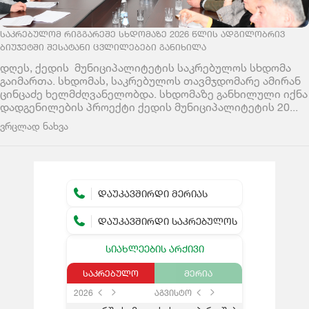
ᲡᲐᲙᲠᲔᲑᲣᲚᲝᲛ ᲠᲘᲒᲒᲐᲠᲔᲨᲔ ᲡᲮᲓᲝᲛᲐᲖᲔ 2026 ᲬᲚᲘᲡ ᲐᲓᲒᲘᲚᲝᲑᲠᲘᲕ
ᲑᲘᲣᲯᲔᲢᲨᲘ ᲨᲔᲡᲐᲢᲐᲜᲘ ᲪᲕᲚᲘᲚᲔᲑᲔᲑᲘ ᲒᲐᲜᲘᲮᲘᲚᲐ
დღეს, ქედის მუნიციპალიტეტის საკრებულოს სხდომა
გაიმართა. სხდომას, საკრებულოს თავმჯდომარე ამირან
ცინცაძე ხელმძღვანელობდა. სხდომაზე განხილული იქნა
დადგენილების პროექტი ქედის მუნიციპალიტეტის 20...
ვრცლად ნახვა
ᲓᲐᲣᲙᲐᲕᲨᲘᲠᲓᲘ ᲛᲔᲠᲘᲐᲡ
ᲓᲐᲣᲙᲐᲕᲨᲘᲠᲓᲘ ᲡᲐᲙᲠᲔᲑᲣᲚᲝᲡ
ᲡᲘᲐᲮᲚᲔᲔᲑᲘᲡ ᲐᲠᲥᲘᲕᲘ
ᲡᲐᲙᲠᲔᲑᲣᲚᲝ
ᲛᲔᲠᲘᲐ
2026
აგვისტო