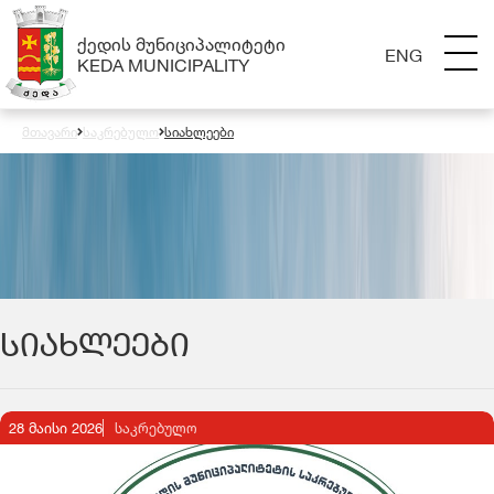
ᲥᲔᲓᲘᲡ ᲛᲣᲜᲘᲪᲘᲞᲐᲚᲘᲢᲔᲢᲘ
ENG
KEDA MUNICIPALITY
მთავარი
საკრებულო
სიახლეები
ᲡᲘᲐᲮᲚᲔᲔᲑᲘ
28 მაისი 2026
ᲡᲐᲙᲠᲔᲑᲣᲚᲝ