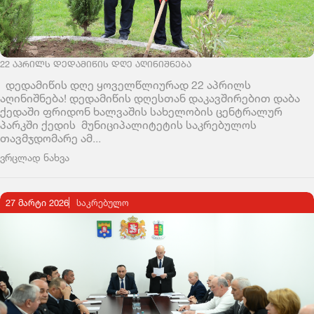
22 ᲐᲞᲠᲘᲚᲡ ᲓᲔᲓᲐᲛᲘᲬᲘᲡ ᲓᲦᲔ ᲐᲦᲘᲜᲘᲨᲜᲔᲑᲐ
დედამიწის დღე ყოველწლიურად 22 აპრილს
აღინიშნება! დედამიწის დღესთან დაკავშირებით დაბა
ქედაში ფრიდონ ხალვაშის სახელობის ცენტრალურ
პარკში ქედის მუნიციპალიტეტის საკრებულოს
თავმჯდომარე ამ...
ვრცლად ნახვა
27 მარტი 2026
ᲡᲐᲙᲠᲔᲑᲣᲚᲝ