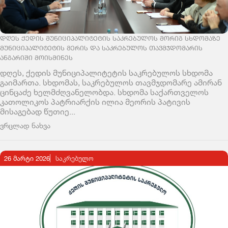
ᲓᲦᲔᲡ ᲥᲔᲓᲘᲡ ᲛᲣᲜᲘᲪᲘᲞᲐᲚᲘᲢᲔᲢᲘᲡ ᲡᲐᲙᲠᲔᲑᲣᲚᲝᲡ ᲛᲝᲠᲘᲒ ᲡᲮᲓᲝᲛᲐᲖᲔ
ᲛᲣᲜᲘᲪᲘᲞᲐᲚᲘᲢᲔᲢᲘᲡ ᲛᲔᲠᲘᲡ ᲓᲐ ᲡᲐᲙᲠᲔᲑᲣᲚᲝᲡ ᲗᲐᲕᲛᲯᲓᲝᲛᲐᲠᲘᲡ
ᲐᲜᲒᲐᲠᲘᲨᲘ ᲛᲝᲘᲡᲛᲘᲜᲔᲡ
დღეს, ქედის მუნიციპალიტეტის საკრებულოს სხდომა
გაიმართა. სხდომას, საკრებულოს თავმჯდომარე ამირან
ცინცაძე ხელმძღვანელობდა. სხდომა საქართველოს
კათოლიკოს პატრიარქის ილია მეორის პატივის
მისაგებად წუთიე...
ვრცლად ნახვა
26 მარტი 2026
ᲡᲐᲙᲠᲔᲑᲣᲚᲝ