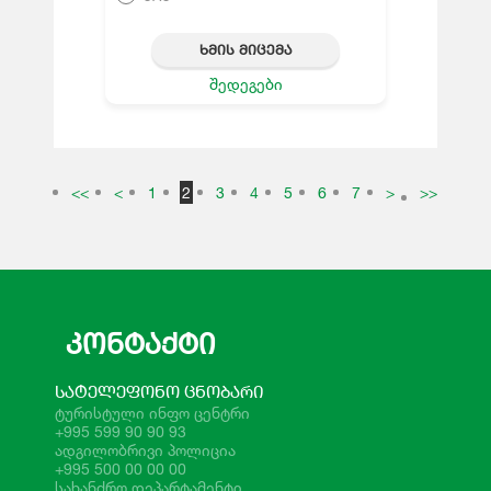
ᲮᲛᲘᲡ ᲛᲘᲪᲔᲛᲐ
შედეგები
<<
<
1
2
3
4
5
6
7
>
>>
ᲙᲝᲜᲢᲐᲥᲢᲘ
ᲡᲐᲢᲔᲚᲔᲤᲝᲜᲝ ᲪᲜᲝᲑᲐᲠᲘ
ტურისტული ინფო ცენტრი
+995 599 90 90 93
ადგილობრივი პოლიცია
+995 500 00 00 00
სახანძრო დეპარტამენტი