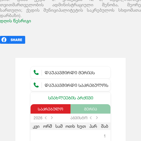
თვითმართველობის ადმინისტრაციული შენობა, მეორე
სართული; ქედის მუნიციპალიტეტის საკრებულოს სხდომათა
დარბაზი).
დღის წესრიგი
ᲓᲐᲣᲙᲐᲕᲨᲘᲠᲓᲘ ᲛᲔᲠᲘᲐᲡ
ᲓᲐᲣᲙᲐᲕᲨᲘᲠᲓᲘ ᲡᲐᲙᲠᲔᲑᲣᲚᲝᲡ
ᲡᲘᲐᲮᲚᲔᲔᲑᲘᲡ ᲐᲠᲥᲘᲕᲘ
ᲡᲐᲙᲠᲔᲑᲣᲚᲝ
ᲛᲔᲠᲘᲐ
2026
აგვისტო
კვი
ორშ
სამ
ოთხ
ხუთ
პარ
შაბ
1