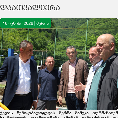
ᲓᲐᲐᲗᲕᲐᲚᲘᲔᲠᲐ
16 ივნისი 2026 | მერია
ქედის მუნიციპალიტეტის მერმა მამუკა თურმანიძემ
საკრებულოს თავმჯდომარე ამირან ცინცაძესთან და