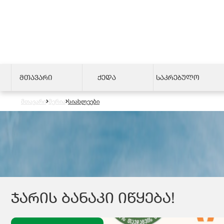
ᲛᲗᲐᲕᲐᲠᲘ
ᲥᲔᲓᲐ
ᲡᲐᲙᲠᲔᲑᲣᲚᲝ
მთავარი
მერია
სიახლეები
ᲯᲐᲠᲘᲡ ᲑᲐᲜᲐᲙᲘ ᲘᲬᲧᲔᲑᲐ!