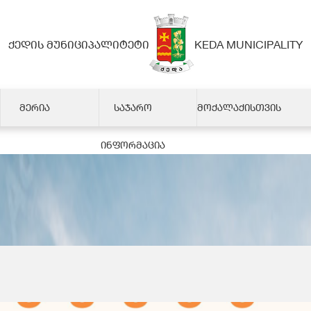
ᲥᲔᲓᲘᲡ ᲛᲣᲜᲘᲪᲘᲞᲐᲚᲘᲢᲔᲢᲘ
KEDA MUNICIPALITY
ᲛᲔᲠᲘᲐ
ᲡᲐᲯᲐᲠᲝ
ᲛᲝᲥᲐᲚᲐᲥᲘᲡᲗᲕᲘᲡ
ᲘᲜᲤᲝᲠᲛᲐᲪᲘᲐ