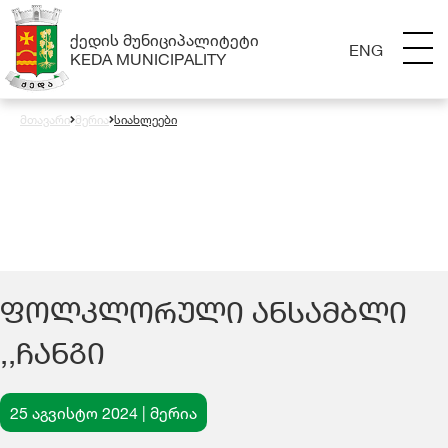
ᲥᲔᲓᲘᲡ ᲛᲣᲜᲘᲪᲘᲞᲐᲚᲘᲢᲔᲢᲘ
ENG
KEDA MUNICIPALITY
მთავარი
მერია
სიახლეები
ᲤᲝᲚᲙᲚᲝᲠᲣᲚᲘ ᲐᲜᲡᲐᲛᲑᲚᲘ
,,ᲩᲐᲜᲒᲘ
25 აგვისტო 2024 | მერია