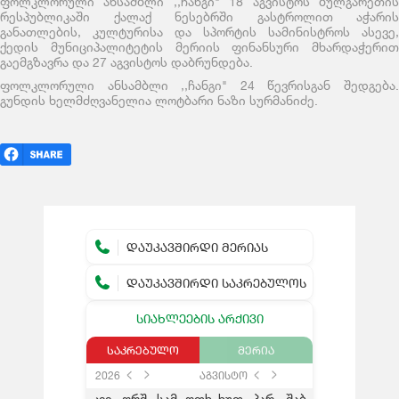
ფოლკლორული ანსამბლი ,,ჩანგი" 18 აგვისტოს ბულგარეთის
რესპუბლიკაში ქალაქ ნესებრში გასტროლით აჭარის
განათლების, კულტურისა და სპორტის სამინისტროს ასევე,
ქედის მუნიციპალიტეტის მერიის ფინანსური მხარდაჭერით
გაემგზავრა და 27 აგვისტოს დაბრუნდება.
ფოლკლორული ანსამბლი ,,ჩანგი" 24 წევრისგან შედგება.
გუნდის ხელმძღვანელია ლოტბარი ნაზი სურმანიძე.
ᲓᲐᲣᲙᲐᲕᲨᲘᲠᲓᲘ ᲛᲔᲠᲘᲐᲡ
ᲓᲐᲣᲙᲐᲕᲨᲘᲠᲓᲘ ᲡᲐᲙᲠᲔᲑᲣᲚᲝᲡ
ᲡᲘᲐᲮᲚᲔᲔᲑᲘᲡ ᲐᲠᲥᲘᲕᲘ
ᲡᲐᲙᲠᲔᲑᲣᲚᲝ
ᲛᲔᲠᲘᲐ
2026
აგვისტო
კვი
ორშ
სამ
ოთხ
ხუთ
პარ
შაბ