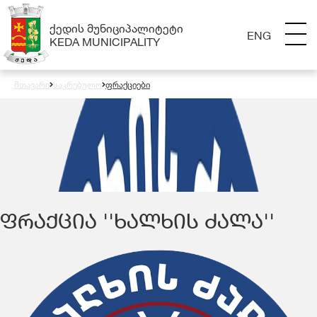
ᲥᲔᲓᲘᲡ ᲛᲣᲜᲘᲪᲘᲞᲐᲚᲘᲢᲔᲢᲘ
ENG
KEDA MUNICIPALITY
მთავარი
საკრებულო
ფრაქციები
ᲤᲠᲐᲥᲪᲘᲐ ''ᲮᲐᲚᲮᲘᲡ ᲫᲐᲚᲐ''