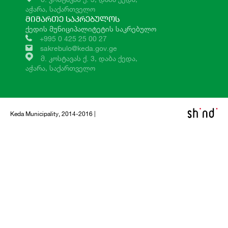
აჭარა, საქართველო
ᲛᲘᲛᲐᲠᲗᲔ ᲡᲐᲙᲠᲔᲑᲣᲚᲝᲡ
ქედის მუნიციპალიტეტის საკრებულო
+995 0 425 25 00 27
sakrebulo@keda.gov.ge
მ. კოსტავას ქ. 3, დაბა ქედა,
აჭარა, საქართველო
Keda Municipality, 2014-2016 |