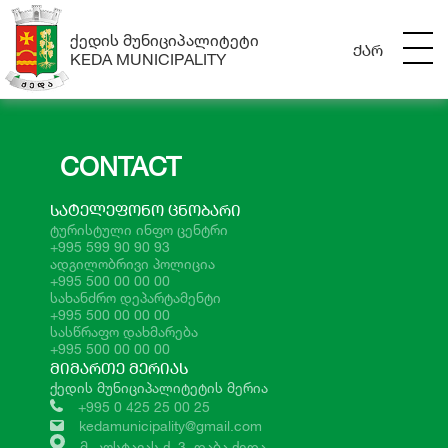
ᲥᲔᲓᲘᲡ ᲛᲣᲜᲘᲪᲘᲞᲐᲚᲘᲢᲔᲢᲘ
ᲥᲐᲠ
KEDA MUNICIPALITY
CONTACT
ᲡᲐᲢᲔᲚᲔᲤᲝᲜᲝ ᲪᲜᲝᲑᲐᲠᲘ
ტურისტული ინფო ცენტრი
+995 599 90 90 93
ადგილობრივი პოლიცია
+995 500 00 00 00
სახანძრო დეპარტამენტი
+995 500 00 00 00
სასწრაფო დახმარება
+995 500 00 00 00
ᲛᲘᲛᲐᲠᲗᲔ ᲛᲔᲠᲘᲐᲡ
ქედის მუნიციპალიტეტის მერია
+995 0 425 25 00 25
kedamunicipality@gmail.com
მ. კოსტავას ქ. 3, დაბა ქედა,